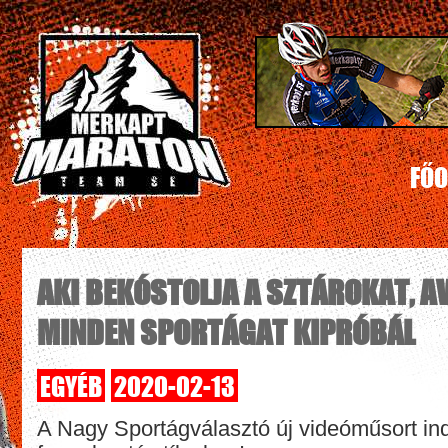
FŐO
AKI BEKÓSTOLJA A SZTÁROKAT, A
MINDEN SPORTÁGAT KIPRÓBÁL
EGYÉB
2020-02-13
A Nagy Sportágválasztó új videóműsort indí