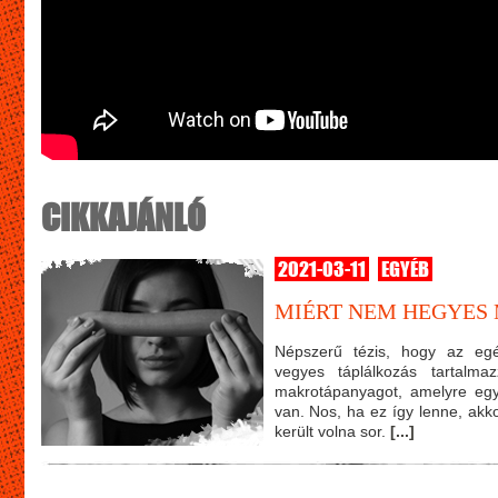
CIKKAJÁNLÓ
2021-03-11
EGYÉB
MIÉRT NEM HEGYES 
Népszerű tézis, hogy az egés
vegyes táplálkozás tartalm
makrotápanyagot, amelyre eg
van. Nos, ha ez így lenne, akk
került volna sor.
[...]