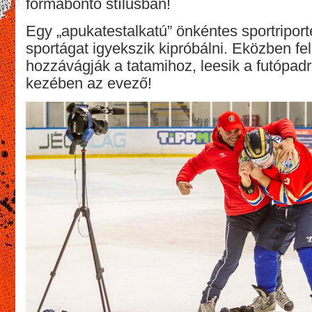
formabontó stílusban!
Egy „apukatestalkatú” önkéntes sportripor
sportágat igyekszik kipróbálni. Eközben fel
hozzávágják a tatamihoz, leesik a futópadró
kezében az evező!