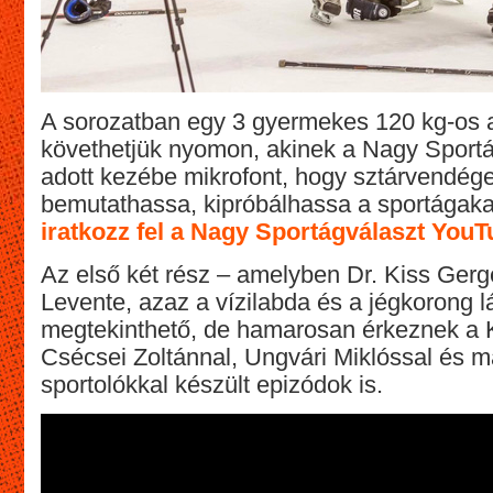
A sorozatban egy 3 gyermekes 120 kg-os a
követhetjük nyomon, akinek a Nagy Sport
adott kezébe mikrofont, hogy sztárvendég
bemutathassa, kipróbálhassa a sportágakat
iratkozz fel a Nagy Sportágválaszt YouT
Az első két rész – amelyben Dr. Kiss Gerg
Levente, azaz a vízilabda és a jégkorong l
megtekinthető, de hamarosan érkeznek a 
Csécsei Zoltánnal, Ungvári Miklóssal és m
sportolókkal készült epizódok is.