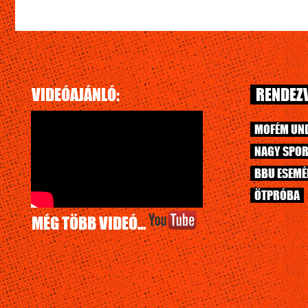
VIDEÓAJÁNLÓ:
RENDEZV
MOFÉM UN
NAGY SPOR
BBU ESEM
ÖTPRÓBA
MÉG TÖBB VIDEÓ...