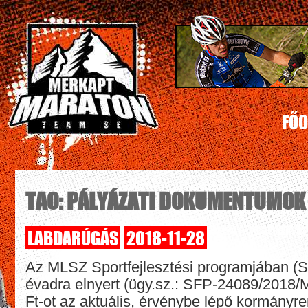
FŐO
TAO: PÁLYÁZATI DOKUMENTUMOK
LABDARÚGÁS
2018-11-28
Az MLSZ Sportfejlesztési programjában (
évadra elnyert (ügy.sz.: SFP-24089/2018
Ft-ot az aktuális, érvénybe lépő kormányre