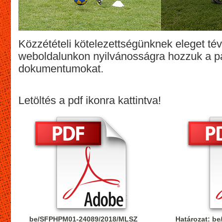
Közzétételi kötelezettségünknek eleget té
weboldalunkon nyilvánosságra hozzuk a pá
dokumentumokat.
Letöltés a pdf ikonra kattintva!
be/SFPHPM01-24089/2018/MLSZ
Határozat: b