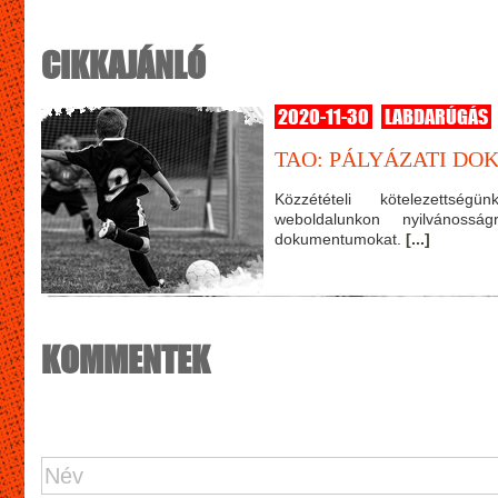
CIKKAJÁNLÓ
2020-11-30
LABDARÚGÁS
TAO: PÁLYÁZATI DO
Közzétételi kötelezetts
weboldalunkon nyilvánoss
dokumentumokat.
[...]
KOMMENTEK