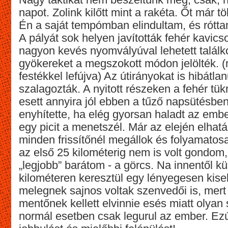
napot. Zolink kilőtt mint a rakéta. Őt már t
Én a saját tempómban elindultam, és rótta
A pályát sok helyen javították fehér kavics
nagyon kevés nyomvályúval lehetett találk
gyökereket a megszokott módon jelölték. 
festékkel lefújva) Az útirányokat is hibátlan
szalagozták. A nyitott részeken a fehér tü
esett annyira jól ebben a tűző napsütésben
enyhítette, ha elég gyorsan haladt az embe
egy picit a menetszél. Már az elején elhat
minden frissítőnél megállok és folyamatos
az első 25 kilométerig nem is volt gondom,
„legjobb” barátom - a görcs. Na innentől k
kilométeren keresztül egy lényegesen kise
melegnek sajnos voltak szenvedői is, mert k
mentőnek kellett elvinnie esés miatt olya
normál esetben csak legurul az ember. Ez