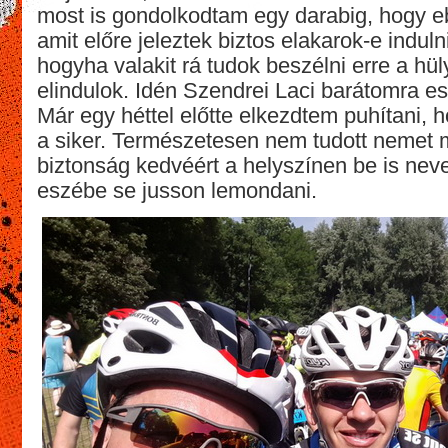
most is gondolkodtam egy darabig, hogy 
amit előre jeleztek biztos elakarok-e indulni,
hogyha valakit rá tudok beszélni erre a hü
elindulok. Idén Szendrei Laci barátomra es
Már egy héttel előtte elkezdtem puhítani, 
a siker. Természetesen nem tudott nemet 
biztonság kedvéért a helyszínen be is nev
eszébe se jusson lemondani.