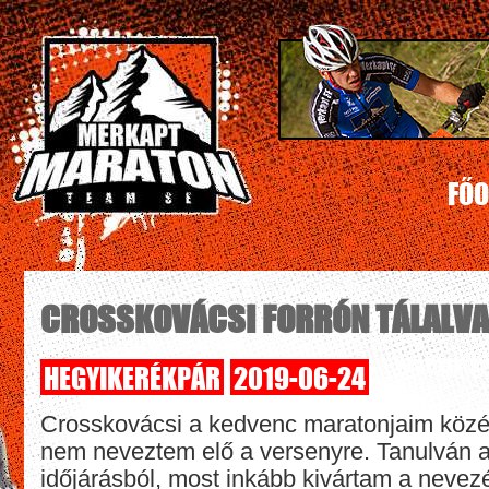
FŐO
CROSSKOVÁCSI FORRÓN TÁLALVA
HEGYIKERÉKPÁR
2019-06-24
Crosskovácsi a kedvenc maratonjaim közé t
nem neveztem elő a versenyre. Tanulván a 
időjárásból, most inkább kivártam a nevez