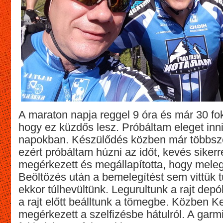
A maraton napja reggel 9 óra és már 30 fok
hogy ez küzdős lesz. Próbáltam eleget inni 
napokban. Készülődés közben már többszö
ezért próbáltam húzni az időt, kevés sikerr
megérkezett és megállapította, hogy meleg
Beöltözés után a bemelegítést sem vittük 
ekkor túlhevültünk. Legurultunk a rajt dep
a rajt előtt beálltunk a tömegbe. Közben K
megérkezett a szelfizésbe hátulról. A gar