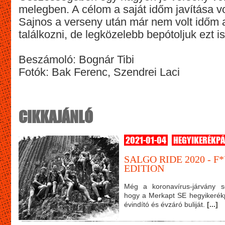
melegben. A célom a saját időm javítása volt
Sajnos a verseny után már nem volt időm a
találkozni, de legközelebb bepótoljuk ezt is
Beszámoló: Bognár Tibi
Fotók: Bak Ferenc, Szendrei Laci
CIKKAJÁNLÓ
2021-01-04
HEGYIKERÉKP
SALGO RIDE 2020 - F
EDITION
Még a koronavírus-járvány s
hogy a Merkapt SE hegyikerék
évindító és évzáró buliját.
[...]