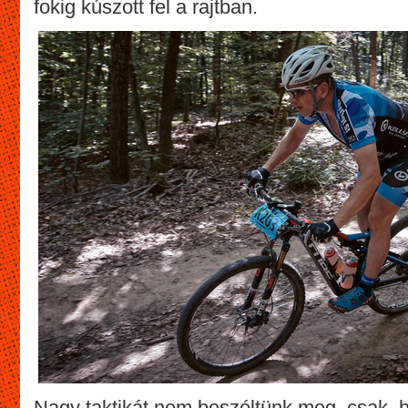
fokig kúszott fel a rajtban.
Nagy taktikát nem beszéltünk meg, csak, ho