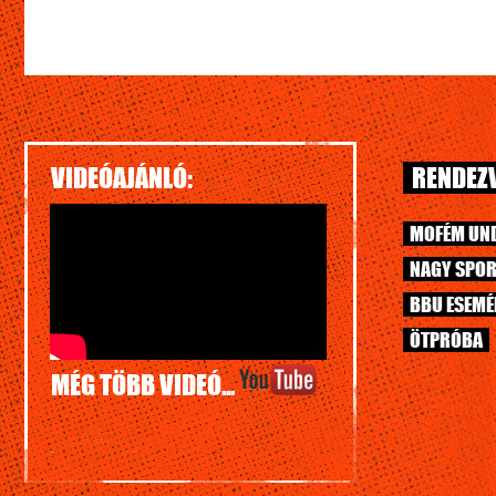
VIDEÓAJÁNLÓ:
RENDEZV
MOFÉM UN
NAGY SPOR
BBU ESEM
ÖTPRÓBA
MÉG TÖBB VIDEÓ...